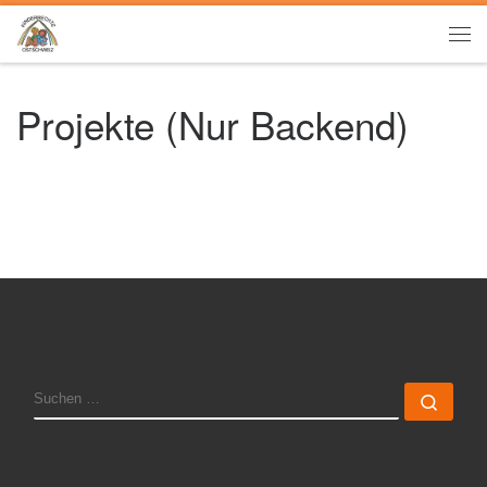
Zum Inhalt springen
Me
Projekte (Nur Backend)
SUCHE
Such