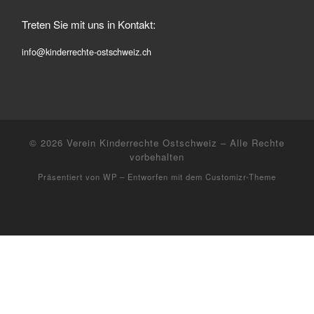
Treten Sie mit uns in Kontakt:
info@kinderrechte-ostschweiz.ch
© 2026
Verein Kinderrechte Ostschweiz
– Alle Rechte
vorbehalten
Präsentiert von
WP
– Entworfen mit dem
Customizr-Theme