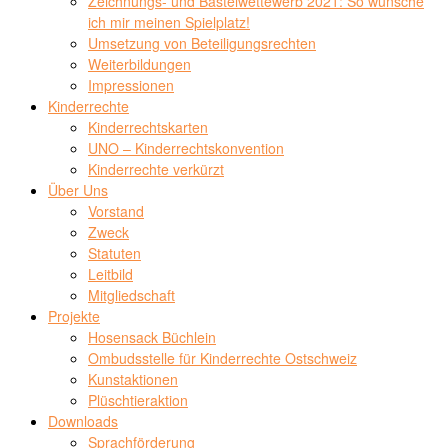
Zeichnungs- und Bastelwettewerb 2021: So wünsche
ich mir meinen Spielplatz!
Umsetzung von Beteiligungsrechten
Weiterbildungen
Impressionen
Kinderrechte
Kinderrechtskarten
UNO – Kinderrechtskonvention
Kinderrechte verkürzt
Über Uns
Vorstand
Zweck
Statuten
Leitbild
Mitgliedschaft
Projekte
Hosensack Büchlein
Ombudsstelle für Kinderrechte Ostschweiz
Kunstaktionen
Plüschtieraktion
Downloads
Sprachförderung