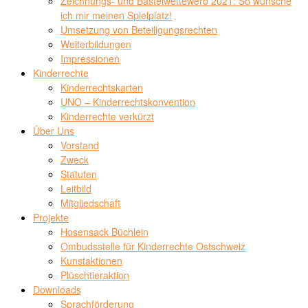
Zeichnungs- und Bastelwettewerb 2021: So wünsche
ich mir meinen Spielplatz!
Umsetzung von Beteiligungsrechten
Weiterbildungen
Impressionen
Kinderrechte
Kinderrechtskarten
UNO – Kinderrechtskonvention
Kinderrechte verkürzt
Über Uns
Vorstand
Zweck
Statuten
Leitbild
Mitgliedschaft
Projekte
Hosensack Büchlein
Ombudsstelle für Kinderrechte Ostschweiz
Kunstaktionen
Plüschtieraktion
Downloads
Sprachförderung