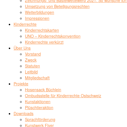
Zeichnungs- und Bastelwettewerb 2021: So wünsche ich 
Umsetzung von Beteiligungsrechten
Weiterbildungen
Impressionen
Kinderrechte
Kinderrechtskarten
UNO – Kinderrechtskonvention
Kinderrechte verkürzt
Über Uns
Vorstand
Zweck
Statuten
Leitbild
Mitgliedschaft
Projekte
Hosensack Büchlein
Ombudsstelle für Kinderrechte Ostschweiz
Kunstaktionen
Plüschtieraktion
Downloads
Sprachförderung
Kunstwerk Flyer