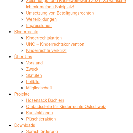
Zeichnungs- und Bastelwettewerb 2021: So wünsche
ich mir meinen Spielplatz!
Umsetzung von Beteiligungsrechten
Weiterbildungen
Impressionen
Kinderrechte
Kinderrechtskarten
UNO – Kinderrechtskonvention
Kinderrechte verkürzt
Über Uns
Vorstand
Zweck
Statuten
Leitbild
Mitgliedschaft
Projekte
Hosensack Büchlein
Ombudsstelle für Kinderrechte Ostschweiz
Kunstaktionen
Plüschtieraktion
Downloads
Sprachförderung