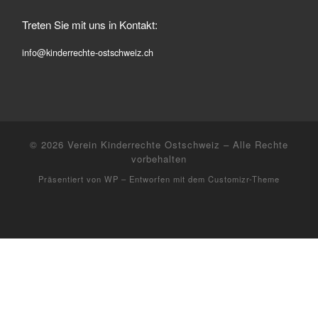
Treten Sie mit uns in Kontakt:
info@kinderrechte-ostschweiz.ch
© 2026
Verein Kinderrechte Ostschweiz
– Alle Rechte
vorbehalten
Präsentiert von
WP
– Entworfen mit dem
Customizr-Theme