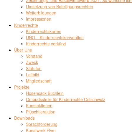
Zeichnungs- und Bastelwettewerb 2021: So wünsche ich 
Umsetzung von Beteiligungsrechten
Weiterbildungen
Impressionen
Kinderrechte
Kinderrechtskarten
UNO – Kinderrechtskonvention
Kinderrechte verkürzt
Über Uns
Vorstand
Zweck
Statuten
Leitbild
Mitgliedschaft
Projekte
Hosensack Büchlein
Ombudsstelle für Kinderrechte Ostschweiz
Kunstaktionen
Plüschtieraktion
Downloads
Sprachförderung
Kunstwerk Flyer