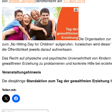
von
Brigitte Järmann
|
Veröffentlicht am
17. April 2018
Die Organisation zu
zum „No Hitting Day for Children“ aufgerufen. Inzwischen wird diese
die Öffentlichkeit jeweils darauf aufmerksam.
Das Recht auf physische und psychische Unversehrtheit von Kindern ist
gewaltfreien Erziehung zu proklamieren und konkrete Hilfe bei erzieh
Veranstaltungshinweis
Die diesjährige
Standaktion zum Tag der gewaltfreien Erziehung
f
Teilen mit:
Suche